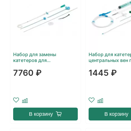
Набор для замены
Набор для катете
катетеров для
центральных вен 
нефростомии Balton
Сельдингеру 1-х
7760 ₽
1445 ₽
Balton
В корзину
В корзину