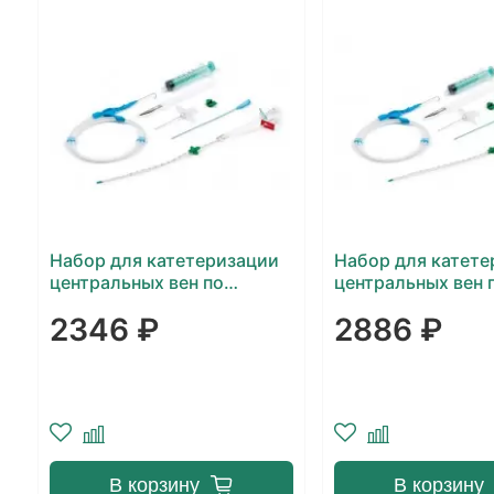
Набор для катетеризации
Набор для катете
центральных вен по
центральных вен 
Сельдингеру 2-ходовый
Сельдингеру 3-х
2346 ₽
2886 ₽
Balton
Balton
В корзину
В корзину