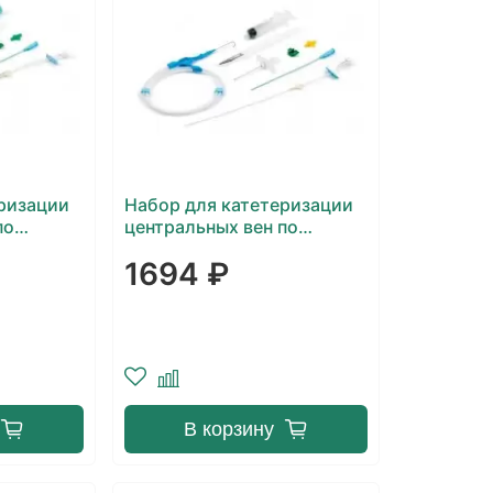
ризации
Набор для катетеризации
по
центральных вен по
одовый
Сельдингеру 1-ходовый,
1694 ₽
педиатрический Balton
В корзину