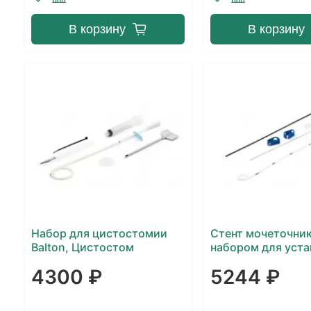
В корзину
В корзину
Набор для цистостомии
Стент мочеточни
Balton, Цистостом
набором для уста
двойной pigtail Ba
4300 ₽
5244 ₽