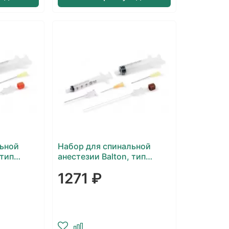
льной
Набор для спинальной
 тип
анестезии Balton, тип
Quinke
1271 ₽