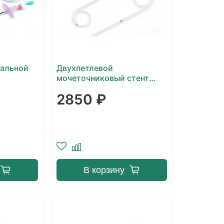
ральной
Двухпетлевой
мочеточниковый стент
Balton
2850 ₽
В корзину