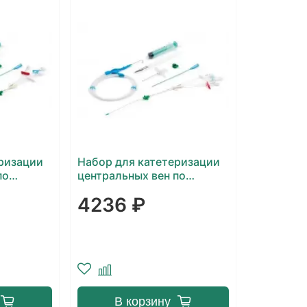
ризации
Набор для катетеризации
по
центральных вен по
одовый
Сельдингеру 4-ходовый
4236 ₽
Balton
В корзину