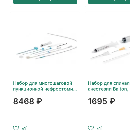
Набор для многошаговой
Набор для спина
пункционной нефростомии
анестезии Balton,
Balton
Pencil-Point
8468 ₽
1695 ₽