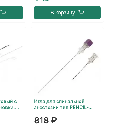
В корзину
ковый с
Игла для спинальной
новки,
анестезии тип PENCIL-
lton
POINT
818 ₽