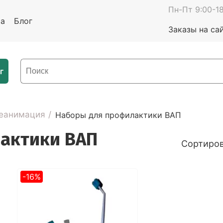
Пн-Пт 9:00-18
та
Блог
Заказы на са
г
реанимация
Наборы для профилактики ВАП
актики ВАП
Сортиров
-16%