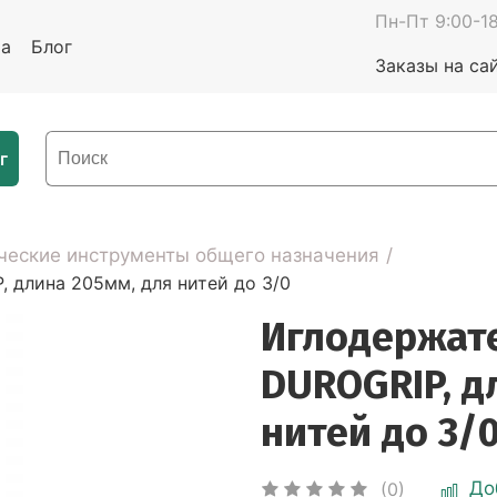
Пн-Пт 9:00-18
та
Блог
Заказы на са
г
ческие инструменты общего назначения
 длина 205мм, для нитей до 3/0
Иглодержат
DUROGRIP, д
нитей до 3/
До
(0)