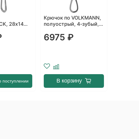
Крючок по VOLKMANN,
Рукоятка
K, 28х14
полуострый, 4-зубый, 8
№ 3, дли
210 мм
,5х19мм, длина 220 мм
₽
6975 ₽
921 ₽
В корзину
о поступлении
Уведомит