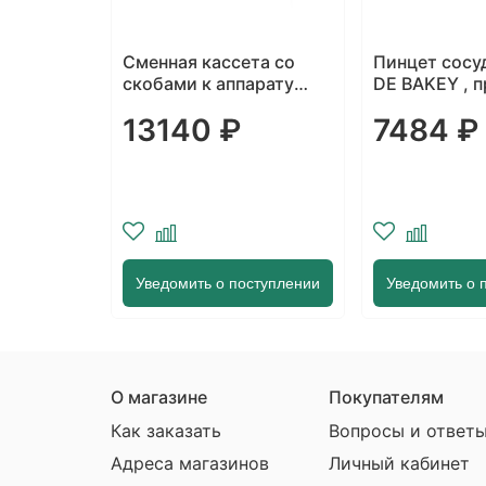
kulicz»
Сменная кассета со
Пинцет сосу
скобами к аппарату
DE BAKEY , 
сшивающе-режущему
ширина бран
13140 ₽
7484 ₽
ECHELON Flex Plus 45
длина 200 м
у
Уведомить о поступлении
Уведомить о 
О магазине
Покупателям
Как заказать
Вопросы и ответ
Адреса магазинов
Личный кабинет