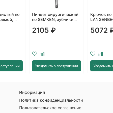
дистый по
Пинцет хирургический
Крючок по
прямой,
по SEMKEN, зубчики
LANGENBEC
шей 2мм,
1х2, длина 125 мм
мм, длина 
2105 ₽
5072 
м
поступлении
Уведомить о поступлении
Уведомить 
Информация
ы
Политика конфиденциальности
Пользовательское соглашение