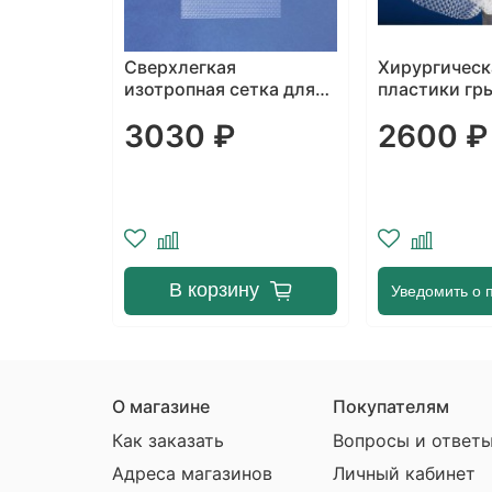
 сетка
Сверхлегкая
Хирургическ
 грыж
изотропная сетка для
пластики гр
дартный
пластики грыж при
CristaLene
3030 ₽
2600 ₽
открытой и
лапароскопической
хирургии HERMESH 8
у
В корзину
Уведомить о 
О магазине
Покупателям
Как заказать
Вопросы и ответ
Адреса магазинов
Личный кабинет