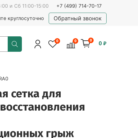
:00 и Сб 11:00-15:00
+7 (499) 714-70-17
Обратный звонок
йте круглосуточно
0
0
0
0 ₽
RA0
я сетка для
 восстановления
ционных грыж