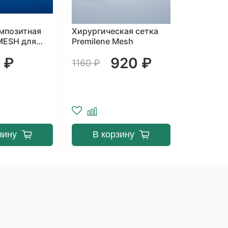
мпозитная
Хирургическая сетка
Хирургич
MESH для
Premilene Mesh
для плас
грыж,
УНИФЛЕК
 ₽
920 ₽
 см
стандарт
1160 ₽
1460 ₽
зину
В корзину
В к