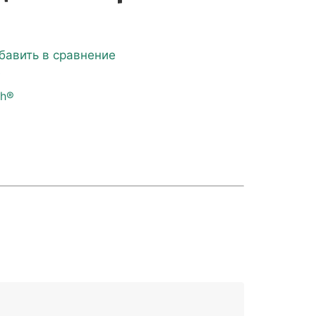
бавить в сравнение
е
sh®