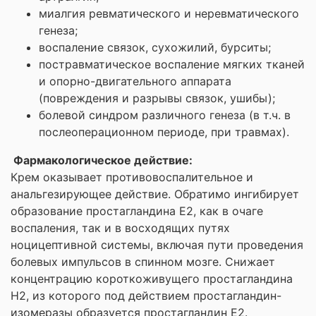
миалгия ревматического и неревматического
генеза;
воспаление связок, сухожилий, бурситы;
постравматическое воспаление мягких тканей
и опорно-двигательного аппарата
(повреждения и разрывы связок, ушибы);
болевой синдром различного генеза (в т.ч. в
послеоперационном периоде, при травмах).
Фармакологическое действие:
Крем оказывает противовоспалительное и
анальгезирующее действие. Обратимо ингибирует
образование простагландина Е2, как в очаге
воспаления, так и в восходящих путях
ноцицептивной системы, включая пути проведения
болевых импульсов в спинном мозге. Снижает
концентрацию короткоживущего простагландина
Н2, из которого под действием простагландин-
изомеразы образуется простагландин Е2.