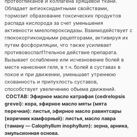
протеогликанов и коллагена хрящевой ткани.
Обладает антиоксидантными свойствами,
тормозит образование токсических продуктов
распада кислорода за счет уменьшения
активности миелопероксидазы. Взаимодействует с
глюкокортикоидными рецепторами, активируя их
путем фосфориляции, что также усиливает
противовоспал11тельное действие препарата.
Вызывает ослабление или исчезновение болей в
месте нанесения геля, в т.ч. болей в суставах в
покое и при движении, уменьшает утреннюю
скованность и припухлость суставов,
способствует увеличению объема движений.
СОСТАВ: Эфирное масло катрафая (cedrelopsis
grevei): кора, эфирное масло мяты (мята
перечная): листья, эфирное масло равинтсары
(коричник камфорный): листья, масло лавра
(таману — Calophyllum inophyllum): зерна, арника,
эмульсионная основа.