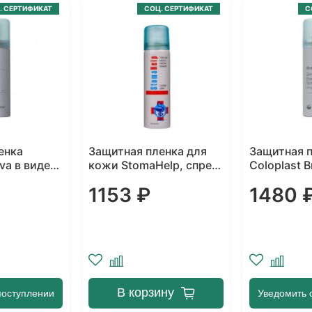
. СЕРТИФИКАТ
СОЦ. СЕРТИФИКАТ
С
енка
Защитная пленка для
Защитная 
va в виде
кожи StomaHelp, спрей
Coloplast B
60 мл
спрея 50 м
1153 ₽
1480 
В корзину
поступлении
Уведомить 