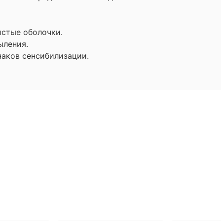
истые оболочки.
ыления.
наков сенсибилизации.