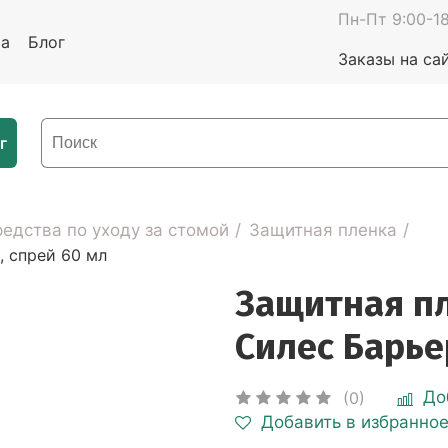
Пн-Пт 9:00-18
та
Блог
Заказы на са
г
едства по уходу за стомой
Защитная пленка
, спрей 60 мл
Защитная п
Силес Барье
До
(0)
Добавить в избранно