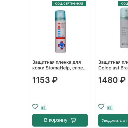
СЕРТИФИКАТ
СОЦ. СЕРТИФИКАТ
СОЦ
нка
Защитная пленка для
Защитная пл
a в виде
кожи StomaHelp, спрей
Coloplast Bra
60 мл
спрея 50 мл
1153 ₽
1480 ₽
В корзину
ступлении
Уведомить о 