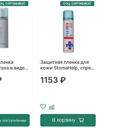
ОЦ. СЕРТИФИКАТ
СОЦ. СЕРТИФИКАТ
пленка
Защитная пленка для
rava в виде
кожи StomaHelp, спрей
л
60 мл
₽
1153 ₽
В корзину
о поступлении