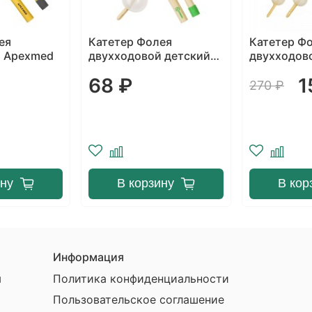
ея
Катетер Фолея
Катетер Ф
 детский
двухходовой MEDEREN
двухходов
CITRUSME
150 ₽
64 ₽
270 ₽
ину
В корзину
В кор
Информация
ы
Политика конфиденциальности
Пользовательское соглашение