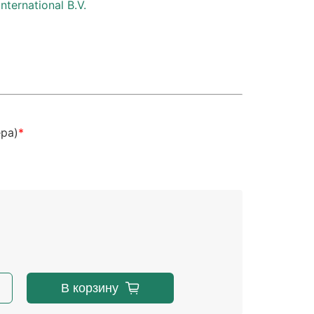
ternational B.V.
ера)
В корзину