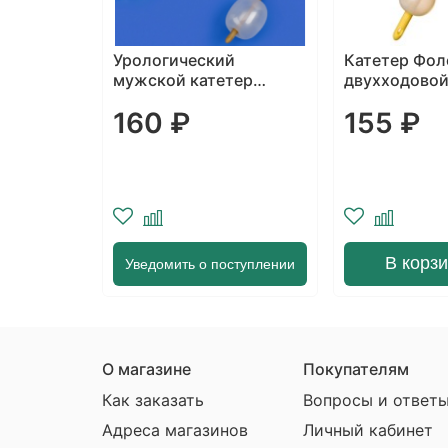
й
Катетер Фолея
Катетер Фол
тер
двухходовой Apexmed
двухходовой
ARDIA
CITRUSMED
155 ₽
68 ₽
В корзину
В корз
ступлении
О магазине
Покупателям
Как заказать
Вопросы и ответ
Адреса магазинов
Личный кабинет