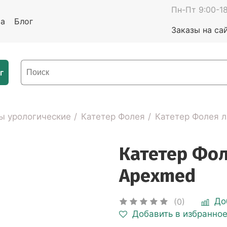
Пн-Пт 9:00-18
та
Блог
Заказы на са
г
ы урологические
Катетер Фолея
Катетер Фолея 
Катетер Фо
Apexmed
До
(0)
Добавить в избранно