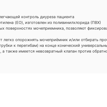
легчающей контроль диуреза пациента
тилена (EO), изготовлен из поливинилхлорида (ПВХ)
вых поверхностях мочеприемника, позволяют фиксирова
ет легко опорожнять мочеприёмник и/или отбирать пр
 трубки к перегибам) на конце конический универсальн
 а также имеется невозвратный клапан против обратн