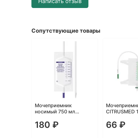
Написать отзыв
Сопутствующие товары
ик
Мочеприемник ножной
Мочеприем
 мл
CITRUSMED 1000 мл
носимый Л
Apexmed
66 ₽
351 ₽