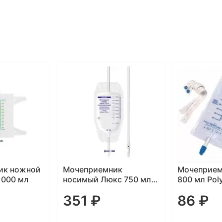
ник
Мочеприемник ножной
Мочеприе
юкс 750 мл
800 мл Poly Medicure
MEDEREN 
86 ₽
140 ₽