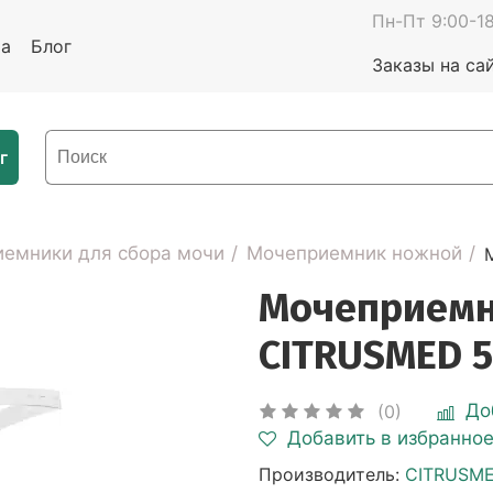
Пн-Пт 9:00-18
та
Блог
Заказы на са
г
емники для сбора мочи
Мочеприемник ножной
Мочеприемн
CITRUSMED 5
До
(0)
Добавить в избранно
Производитель:
CITRUSM