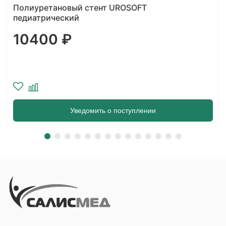
Мочеточниковый двухпетлевой стент Coloplast
Biosoft DUO тип О/О Простой толкатель
9930 ₽
Уведомить о поступлении