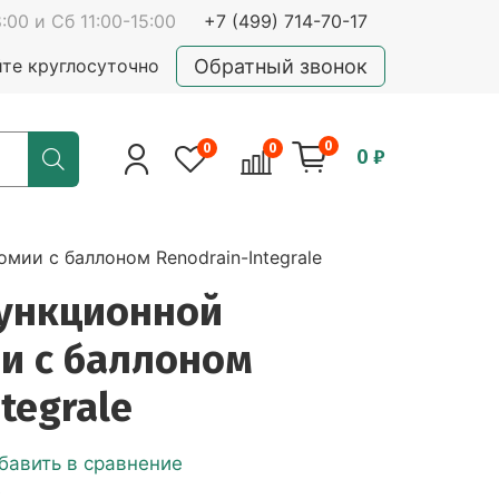
:00 и Сб 11:00-15:00
+7 (499) 714-70-17
Обратный звонок
йте круглосуточно
0
0
0
0 ₽
мии с баллоном Renodrain-Integrale
пункционной
и с баллоном
tegrale
бавить в сравнение
е