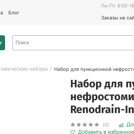
Пн-Пт 9:00-18
та
Блог
Заказы на са
г
омические наборы
Набор для пункционной нефросто
Набор для 
нефростоми
Renodrain-In
До
(0)
Добавить в избранно