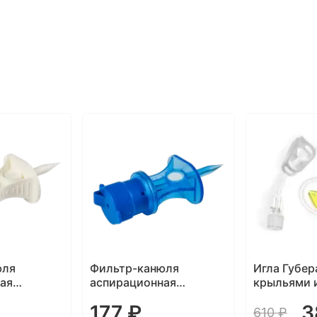
ТОП
юля
Игла Губера KDL c
Набор для
ая
крыльями и
эпидураль
BrСap
инфузионной линией
анестезии
380 ₽
1327 
фильтр 0,1
610 ₽