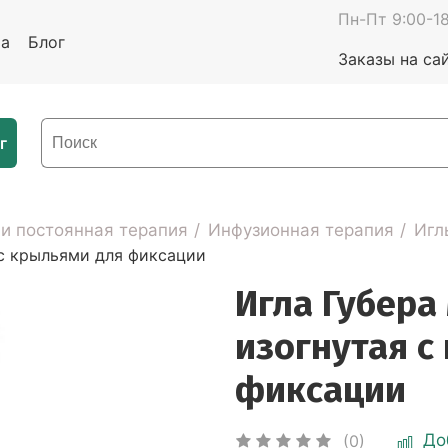
Пн-Пт 9:00-18
та
Блог
Заказы на са
г
 и постоянная терапия
Инфузионная терапия
Игл
с крыльями для фиксации
Игла Губер
изогнутая с
фиксации
До
(0)