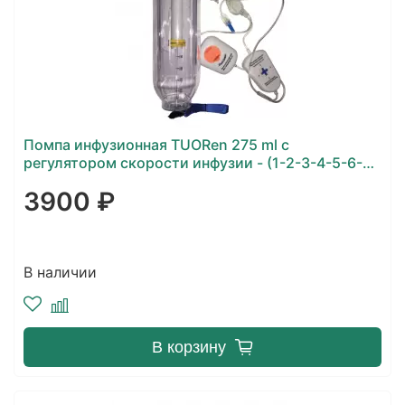
Помпа инфузионная TUORen 275 ml с
регулятором скорости инфузии - (1-2-3-4-5-6-7-
8-9-10-11-12-13-14- 15)мл/час, с болюсным
3900 ₽
модулем 2мл/15мин
В наличии
В корзину