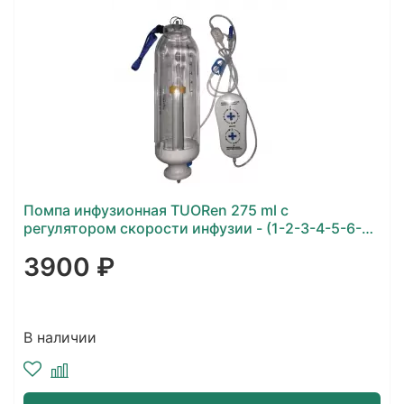
Помпа инфузионная TUORen 275 ml с
регулятором скорости инфузии - (1-2-3-4-5-6-7-
8-9-10-11-12-13-14-15) мл/час, с безопасным ВВ
3900 ₽
катетером 18G
В наличии