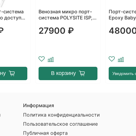
кро порт-
Порт-система Celsite
Celsite Art
SITE ISP,
Epoxy Babyport для
артериальн
венозного доступа
₽
48000 ₽
15900
ину
Уведомить о поступлении
Уведомить 
Информация
ы
Политика конфиденциальности
Пользовательское соглашение
Публичная оферта