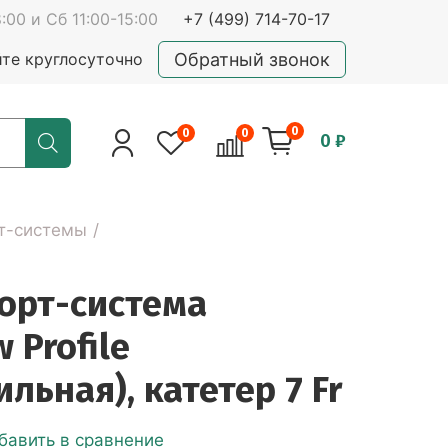
:00 и Сб 11:00-15:00
+7 (499) 714-70-17
Обратный звонок
йте круглосуточно
0
0
0
0 ₽
т-системы
орт-система
 Profile
льная), катетер 7 Fr
бавить в сравнение