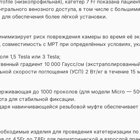
file (низкопрофильная), катетер 7 Fr показана пацие
нтрального венозного доступа, в том числе с больши
для обеспечения более лёгкой установки.
инимизирует риск повреждения камеры во время её эк
, совместимость с МРТ при определённых условиях, ук
я 1,5 Tesla или 3 Tesla;
енный градиент 10 000 Гаусс/см (экстраполированный
ьной скорости поглощения (УСП) 2 Вт/кг в течение 15
ерживающая до 1000 проколов (для модели Micro — 50
рта для стабильной фиксации.
даря навинчивающейся резьбовой муфте обеспечивает 
еобходимые изделия для проведения катетеризации по
 от 4,5Fr до 7,8Fr для педиатрической и взрослой пра