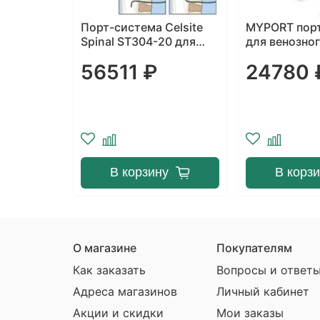
Celsite
MYPORT порт-система
Венозная ми
20 для
для венозного доступа
система POLY
с ЭКГ контролем
серия 2000
24780 ₽
27900 
 доступа
у
В корзину
В корз
О магазине
Покупателям
Как заказать
Вопросы и ответ
Адреса магазинов
Личный кабинет
Акции и скидки
Мои заказы