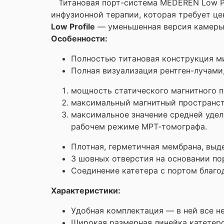
Титановая порт-система MEDEREN Low Pro
инфузионной терапии, которая требует це
Low Profile
— уменьшенная версия камеры 
Особенности:
Полностью титановая конструкция м
Полная визуализация рентген-лучами
мощность статического магнитного пол
максимальный магнитный пространств
максимальное значение средней удел
рабочем режиме МРТ-томографа.
Плотная, герметичная мембрана, выд
3 шовных отверстия на основании по
Соединение катетера с портом благо
Характеристики:
Удобная комплектация — в ней все н
Широкая размерная линейка катетеров