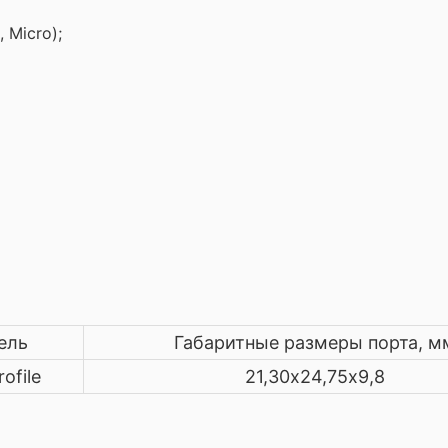
 Micro);
ель
Габаритные размеры порта, м
ofile
21,30х24,75х9,8