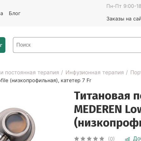
Пн-Пт 9:00-18
та
Блог
Заказы на са
г
 и постоянная терапия
Инфузионная терапия
Пор
le (низкопрофильная), катетер 7 Fr
Титановая п
MEDEREN Low
(низкопрофи
До
(0)