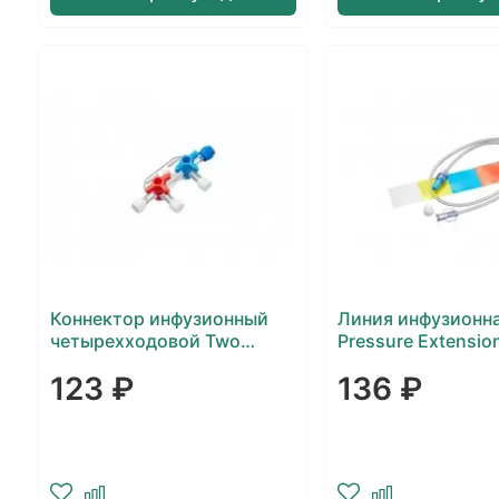
Коннектор инфузионный
Линия инфузионна
четырехходовой Two
Pressure Extension
Stopcock Manifold два
(высокого давлен
123 ₽
136 ₽
краника