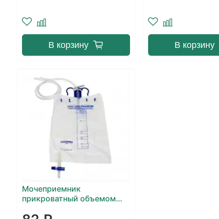
В корзину
В корзину
Мочеприемник
прикроватный объемом
2000 мл с трубкой и Т-
образным сливным краном