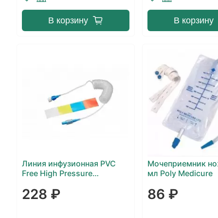
В корзину
В корзину
Линия инфузионная PVC
Мочеприемник но
Free High Pressure
мл Poly Medicure
Extension Line (витая)
228 ₽
86 ₽