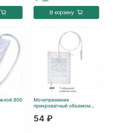
В корзину
жной 800
Мочеприемник
прикроватный объемом
2000 мл с Т-образным
54 ₽
сливным краном Poly
Medicure