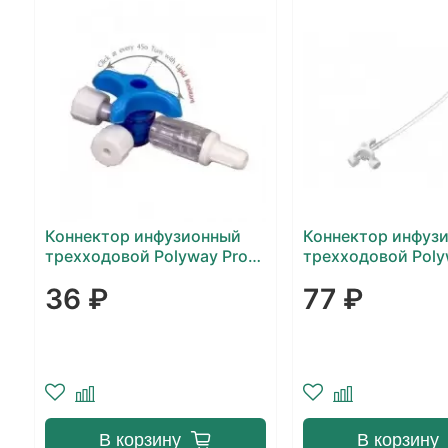
Коннектор инфузионный
Коннектор инфуз
трехходовой Polyway Pro
трехходовой Poly
Click
Extension Tube с
36 ₽
77 ₽
удлинителем
В корзину
В корзину