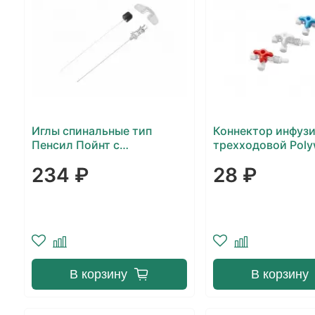
Иглы спинальные тип
Коннектор инфуз
Пенсил Пойнт с
трехходовой Pol
интродьюсером
234 ₽
28 ₽
В корзину
В корзину