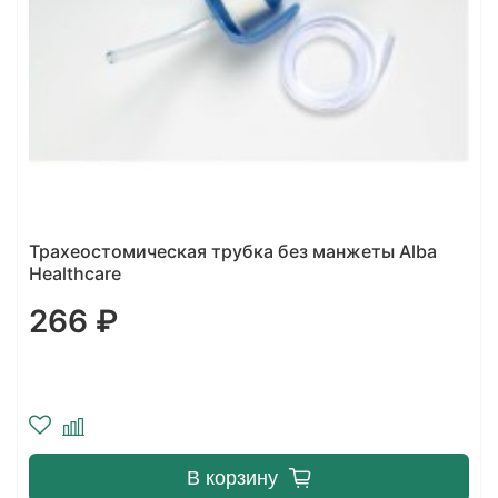
Трахеостомическая трубка Blue Line Ultra с
манжетой и с санацией
3795 ₽
В корзину