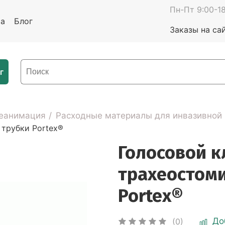
Пн-Пт 9:00-18
та
Блог
Заказы на са
г
реанимация
Расходные материалы для инвазивной
 трубки Portex®
Голосовой к
трахеостом
Portex®
До
(0)