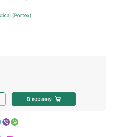
е
ical (Portex)
В корзину