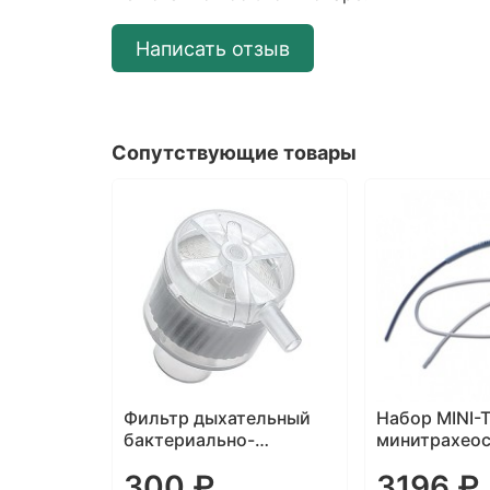
Написать отзыв
Сопутствующие товары
ельный
Набор MINI-TRACH для
Трахеостоми
-
минитрахеостомии
трубка Porte
Line без ма
3196 ₽
1360 ₽
менником