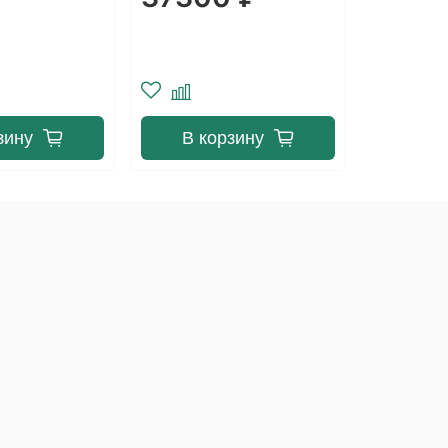
зину
В корзину
В к