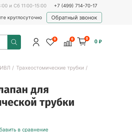
:00 и Сб 11:00-15:00
+7 (499) 714-70-17
Обратный звонок
йте круглосуточно
0
0
0
0 ₽
 ИВЛ
Трахеостомические трубки
лапан для
ической трубки
бавить в сравнение