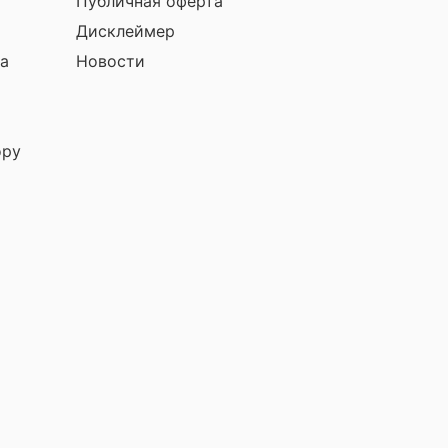
Публичная оферта
Дисклеймер
а
Новости
ору