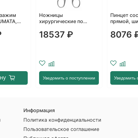
 зажим
Ножницы
Пинцет со
UMATA,
хирургические по
прямой, ш
175 мм
MAYO-LEхER, DUROTIP,
браншей 2
₽
18537 ₽
8076 
изогнутые, длина
150 мм
165мм
ину
Уведомить о поступлении
Уведомить 
Информация
ы
Политика конфиденциальности
Пользовательское соглашение