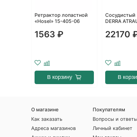
нний,
Ретрактор лопастной
Сосудистый
 диаметр
«Hosel» 15-405-06
DERRA ATRA
изогнутый, 
1563 ₽
22170 
В корзину
В корз
ступлении
О магазине
Покупателям
Как заказать
Вопросы и ответ
Адреса магазинов
Личный кабинет