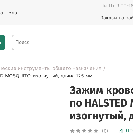
Пн-Пт 9:00-18
та
Блог
Заказы на са
г
ческие инструменты общего назначения
 MOSQUITO, изогнутый, длина 125 мм
Зажим кров
по HALSTED 
изогнутый, 
До
(0)