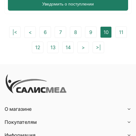
Уведомить о поступлении
|<
<
6
7
8
9
10
11
12
13
14
>
>|
О магазине
Покупателям
Информация