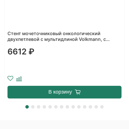
Полиуретановый двухпетлевой мочеточниковый
стент с простым толкателем, тип о/о
5500 ₽
Уведомить о поступлении