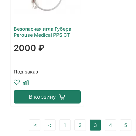
Безопасная игла Губера
Perouse Medical PPS CT
2000 ₽
Под заказ
В корзину
|<
<
1
2
3
4
5