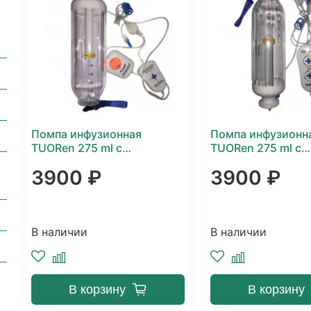
Помпа инфузионная
Помпа инфузионн
TUORen 275 ml с
TUORen 275 ml с
регулятором скорости
регулятором ско
3900 ₽
3900 ₽
инфузии - (1-2-3-4-5-6-7-8-
инфузии - (1-2-3-
9-10-11-12-13-14- 15)мл/
9-10-11-12-13-14-
час, с болюсным модулем
час, с безопасным
2мл/15мин
катетером 18G
В наличии
В наличии
В корзину
В корзину