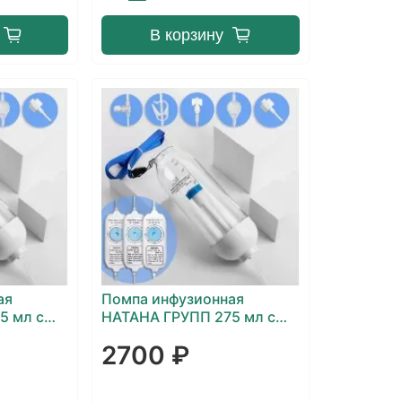
В корзину
ая
Помпа инфузионная
5 мл с
НАТАНА ГРУПП 275 мл с
рости
регулятором скорости
2700 ₽
/5/6/7
инфузии 0/2/4/6/8/10/12/14
мл/ч