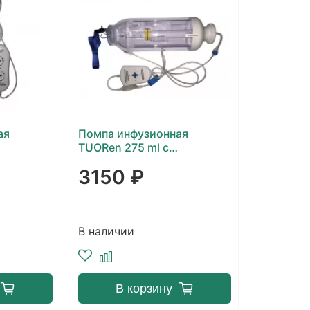
ая
Помпа инфузионная
TUORen 275 ml с
рости
регулятором скорости
3150 ₽
4-5-6-7-8-
инфузии - (2-4-6-8) мл/час
15) мл/
 ВВ
В наличии
В корзину