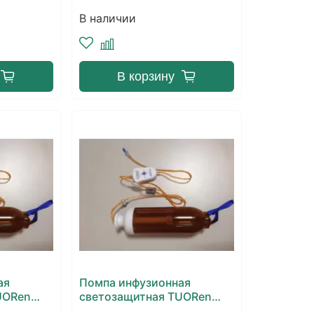
В наличии
В корзину
ая
Помпа инфузионная
UORen
светозащитная TUORen
ором
275 ml с регулятором