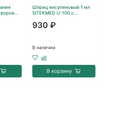
вания
Шприц инсулиновый 1 мл
творов
SITEKMED U-100 с
астиковый
интегрированной иглой
930 ₽
29G 1/2″ (0.33 х 12 мм)
В наличии
В корзину