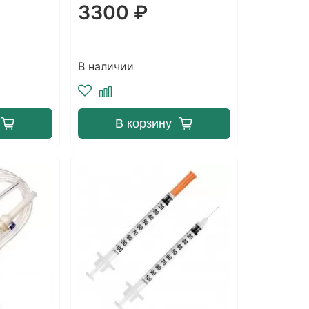
3300 ₽
- (2-5-7-
скорости инфузии - (6-8-
10-12) мл/час
В наличии
В корзину