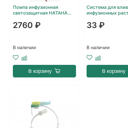
Помпа инфузионная
Система для вли
светозащитная НАТАНА
инфузионных рас
ГРУПП 275 мл с
Vogt Medical (пл
2760 ₽
33 ₽
регулятором скорости
шип)
инфузии 0/1/2/3/4/5/6/7
мл/ч
В наличии
В наличии
В корзину
В корзину