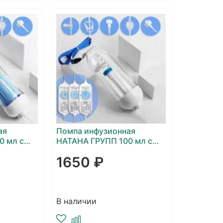
ая
Помпа инфузионная
0 мл с
НАТАНА ГРУПП 100 мл с
остью
регулятором скорости
1650 ₽
инфузии 0/2/4/6/8/10/12/14
мл/ч
В наличии