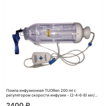
Помпа инфузионная TUORen 200 ml с
регулятором скорости инфузии - (2-4-6-8) мл/
час, с безопасным ВВ катетером 18G
2400 ₽