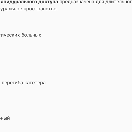
 эпидурального доступа
предназначена для длительно
дуральное пространство.
гических больных
 перегиба катетера
ьный