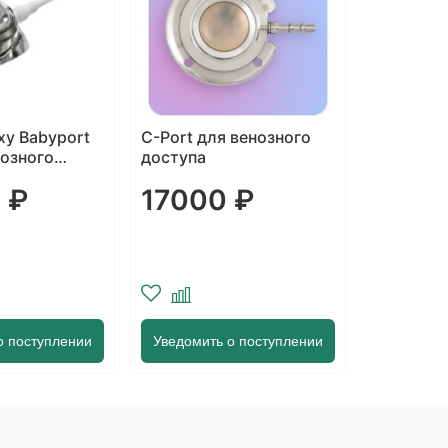
 венозного
Celsite PSU ST301F для
NuPort L
венозного доступа
венозног
 ₽
23370 ₽
2000
о поступлении
Уведомить о поступлении
Уведомит