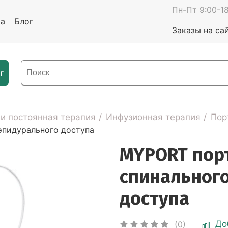
Пн-Пт 9:00-18
та
Блог
Заказы на са
г
 и постоянная терапия
Инфузионная терапия
Пор
эпидурального доступа
MYPORT пор
спинального
доступа
До
(0)