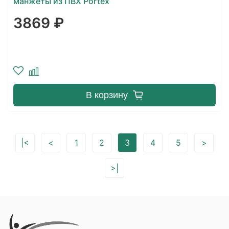
манжеты из ПВХ Portex
3869 ₽
В корзину
|<
<
1
2
3
4
5
>
>|