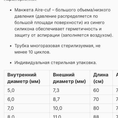
Манжета Aire-cuf – большого объема/низкого
давления (давление распределяется по
большой площади поверхности) из синего
силикона обеспечивает герметичность и
защиту от аспирации (заполняется воздухом).
Трубка многоразовая стерилизуемая, не
менее 10 циклов.
Индивидуальная стерильная упаковка.
Внутренний
Внешний
Длина
диаметр (мм)
диаметр (мм)
(см)
5,0
7,3
60
6,0
8,7
70
7,0
10,0
80
8,0
11,0
88