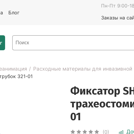
Пн-Пт 9:00-18
та
Блог
Заказы на са
г
реанимация
Расходные материалы для инвазивной
трубок 321-01
Фиксатор SH
трахеостоми
01
До
(0)