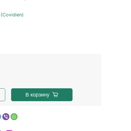
е
 (Covidien)
В корзину