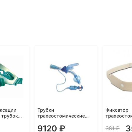
ксации
Трубки
Фиксатор
 трубок
трахеостомические
трахеосто
Alba
Blue Line Ultra с
трубки де
9120 ₽
3
манжетой и
381 ₽