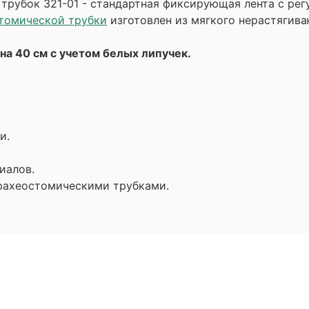
трубок 321-01 - стандартная фиксирующая лента с ре
томической трубки
изготовлен из мягкого нерастягив
ина 40 см с учетом белых липучек.
и.
иалов.
рахеостомическими трубками.