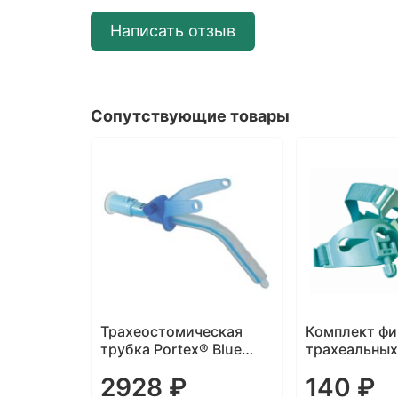
Написать отзыв
Сопутствующие товары
еская
Трахеостомическая
Комплект фи
REN
трубка Portex® Blue
трахеальных
Line без манжеты с
стерильный 
2928 ₽
140 ₽
регулируемым фланцем
Healthcare