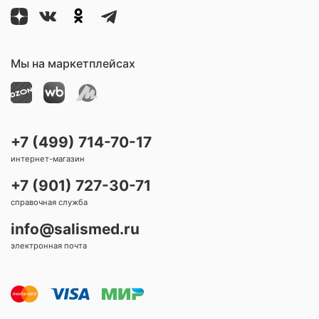
ом
ем
alt
ап
из
ы
hc
ан
бу
м
ar
ом
ма
фл
e
Мы на маркетплейсах
ги,
ан
Т-
це
об
м
ра
зн
ый
+7 (499) 714-70-17
M
интернет-магазин
ED
ER
+7 (901) 727-30-71
EN
справочная служба
info@salismed.ru
электронная почта