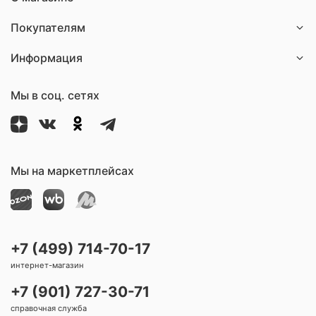
ой
1-
ж
ой
и
01
ет
и
Покупателям
с
ы
ре
са
с
гу
Информация
на
ре
ли
ци
гу
ру
ей
ли
ем
Мы в соц. сетях
ру
ы
ем
м
ы
фл
м
ан
фл
це
Мы на маркетплейсах
ан
м
це
м
+7 (499) 714-70-17
интернет-магазин
+7 (901) 727-30-71
справочная служба