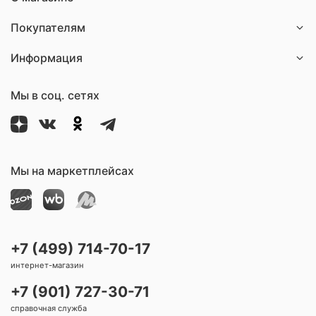
1-
ой
пл
x®
01
и
ов
Покупателям
с
ла
са
го
Информация
на
об
ци
ме
ей
нн
Мы в соц. сетях
ик
ом
из
бу
ма
Мы на маркетплейсах
ги
M
ED
ER
EN
+7 (499) 714-70-17
интернет-магазин
+7 (901) 727-30-71
справочная служба