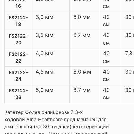
16
см
3,0 мм
6,0 мм
40
30 
FS2122-
18
см
3,5 мм
6,7 мм
40
30 
FS2122-
20
см
4,0 мм
40
7,3
FS2122-
22
см
4,5 мм
8,0 мм
40
30 
FS2122-
24
см
5,0 мм
8,7 мм
40
30 
FS2122-
26
см
Катетер Фолея силиконовый 3-х
ходовой Alba Healthcare предназначен для
длительной (до 30-ти дней) катетеризации
мочевого пузыря. Материал -медицинский