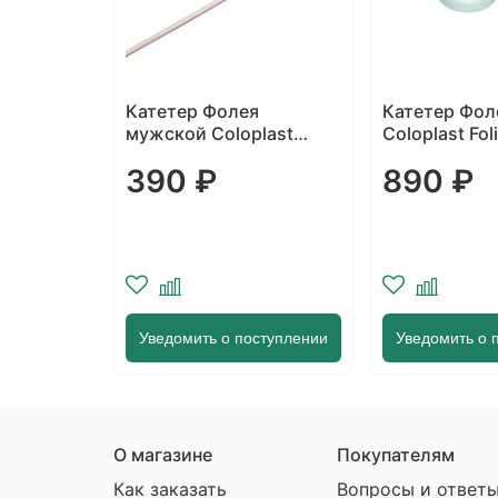
я
Катетер Фолея
Катетер Фол
last
Coloplast Folisyl
двухходово
новый тип
силиконовый тип
силиконовы
890 ₽
44
Тиманн
BRILLIANT
770 ₽
ступлении
Уведомить о поступлении
Уведомить о 
О магазине
Покупателям
Как заказать
Вопросы и ответ