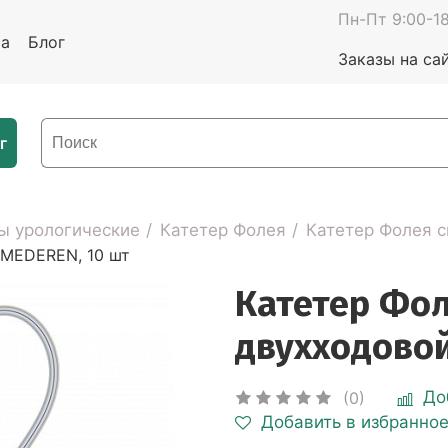
Пн-Пт 9:00-18
та
Блог
Заказы на са
г
ы урологические
Катетер Фолея
Катетер Фолея 
 MEDEREN, 10 шт
Катетер Фо
двухходовой
До
(0)
Добавить в избранно