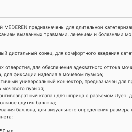
 MEDEREN предназначены для длительной катетеризац
сканием вызванных травмами, лечением и болезнями м
ый дистальный конец, для комфортного введения кате
х отверстия, для обеспечения адекватного оттока моч
а, для фиксации изделия в мочевом пузыре;
стичный универсальный коннектор, предназначен для 
 мочевого пузыря;
 антивозвратный клапан для шприца с разъемом Луер, 
ольное сдутия баллона;
увания баллона, для визуального определения размера
нета;
50 мл.