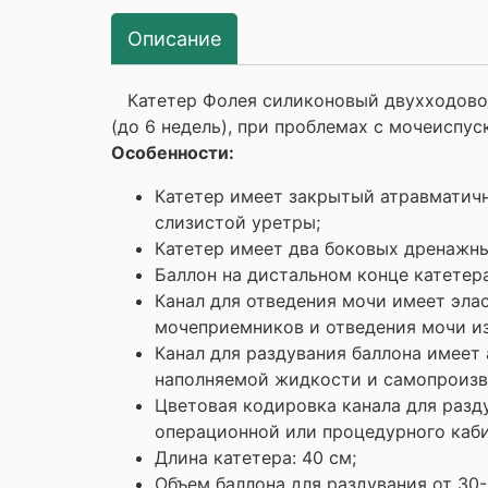
Описание
Катетер Фолея силиконовый двухходовой
(до 6 недель), при проблемах с мочеиспу
Особенности:
Катетер имеет закрытый атравматичн
слизистой уретры;
Катетер имеет два боковых дренажны
Баллон на дистальном конце катетер
Канал для отведения мочи имеет эла
мочеприемников и отведения мочи из
Канал для раздувания баллона имеет
наполняемой жидкости и самопроизв
Цветовая кодировка канала для разд
операционной или процедурного каби
Длина катетера: 40 см;
Объем баллона для раздувания от 30-