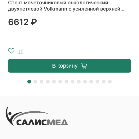
Стент мочеточниковый онкологический
двухпетлевой Volkmann с усиленной верхней
частью, тип О/О
6612 ₽
В корзину