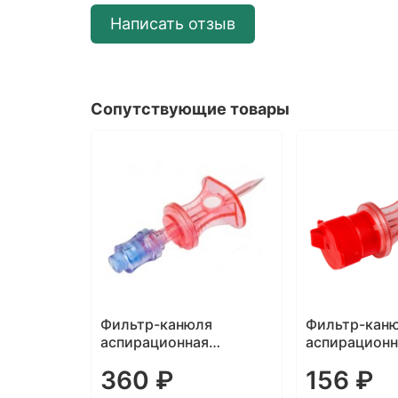
Написать отзыв
Сопутствующие товары
тный
Фильтр-канюля
Фильтр-кан
20 мл с
аспирационная
аспирационн
н (0,8x40
Полиспайк-RB
Полиспайк-
360 ₽
156 ₽
(воздушный фильтр 0,2
(воздушный 
мкм)
мкм)