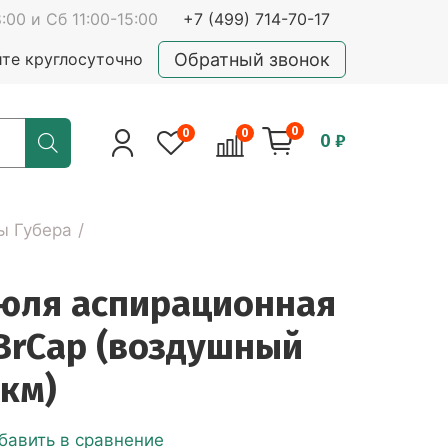
:00 и Сб 11:00-15:00
+7 (499) 714-70-17
Обратный звонок
йте круглосуточно
0
0
0
0 ₽
ы Губера
юля аспирационная
BrСap (воздушный
мкм)
бавить в сравнение