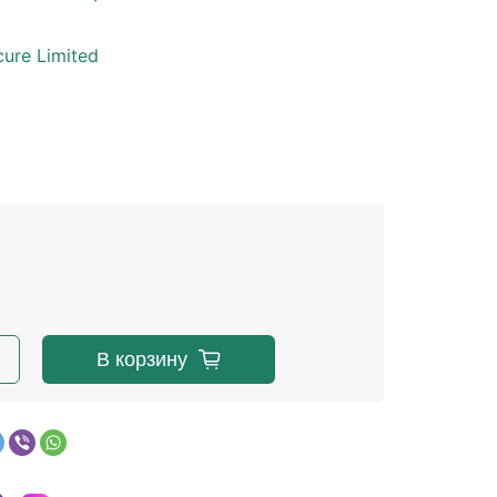
е
cure Limited
В корзину