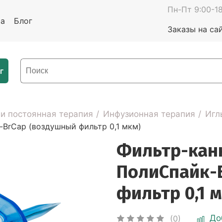
Пн-Пт 9:00-18
та
Блог
Заказы на са
г
 и постоянная терапия
Инфузионная терапия
Игл
BrСap (воздушный фильтр 0,1 мкм)
Фильтр-кан
ПолиСпайк-
фильтр 0,1 
До
(0)