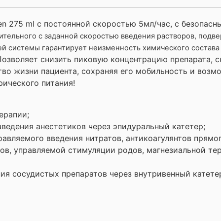
 275 ml с постоянной скоростью 5мл/час, с безопасн
ительного с заданной скоростью введения растворов, под
ей системы гарантирует неизменность химического состава 
Позволяет снизить пиковую концентрацию препарата, 
тво жизни пациента, сохраняя его мобильность и возм
рического питания!
ерапии;
введения анестетиков через эпидуральный катетер;
авляемого введения нитратов, антикоагулянтов прямог
ов, управляемой стимуляции родов, магнезиальной тер
ния сосудистых препаратов через внутривенный катете