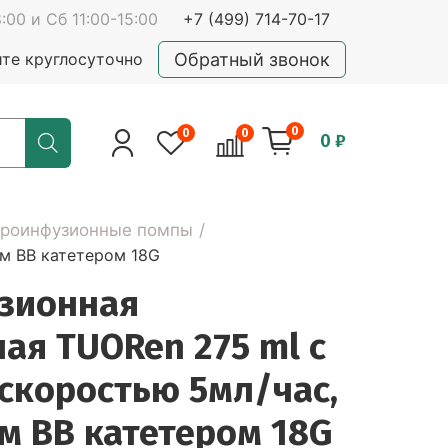
:00 и Сб 11:00-15:00
+7 (499) 714-70-17
Обратный звонок
йте круглосуточно
0
0
0
0 ₽
роинфузионные помпы
м ВВ катетером 18G
зионная
ая TUORen 275 ml с
скоростью 5мл/час,
м ВВ катетером 18G