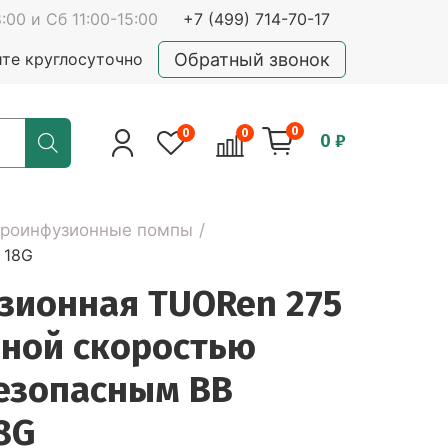
:00 и Сб 11:00-15:00
+7 (499) 714-70-17
Обратный звонок
йте круглосуточно
0
0
0
0 ₽
роинфузионные помпы
 18G
зионная TUORen 275
нной скоростью
безопасным ВВ
8G