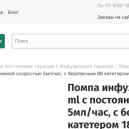
Пн-Пт 9:00-18
та
Блог
Заказы на са
г
 и постоянная терапия
Инфузионная терапия
Мик
оянной скоростью 5мл/час, с безопасным ВВ катетером
Помпа инфу
ml с постоя
5мл/час, с 
катетером 1