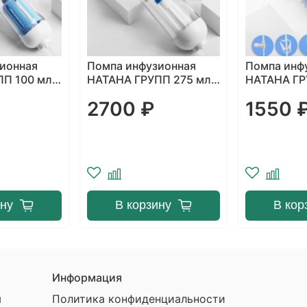
ионная
Помпа инфузионная
Помпа инф
П 275 мл с
НАТАНА ГРУПП СОФТ
TUORen 200
скоростью,
100 мл с постоянной
регулятор
1550 ₽
2299 
 модулем
скоростью
инфузии - (
час
ину
В корзину
В кор
Информация
ы
Политика конфиденциальности