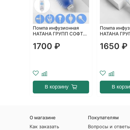
онная
Помпа инфузионная
Помпа инфуз
П СОФТ
НАТАНА ГРУПП 100 мл с
НАТАНА ГРУП
лятором
постоянной скоростью,
постоянной 
1650 ₽
2700 ₽
узии
с болюсным модулем
с болюсным
2/14 мл/ч
0.5мл/15мин
0.5мл/15мин
у
В корзину
В корз
О магазине
Покупателям
Как заказать
Вопросы и ответ