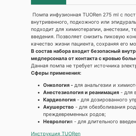
Помпа инфузионная TUORen 275 ml с пост
внутривенного, подкожного или эпидурал
подходит для химиотерапии, анестезии, 
введения. Позволяет снизить пиковую ко
качество жизни пациента, сохраняя его м
В состав набора входит безопасный внут
медперсонала от контакта с кровью боль
Данная помпа не требует источника элект
Сферы применения:
Онкология -
для анальгезии и химиот
Анестезиология и реанимация
- для 
Кардиология
- для дозированного упр
Акушерство
- для обезболивания род
преждевременных родов;
Неврологи
я - для длительного введе
Инструкция TUORen