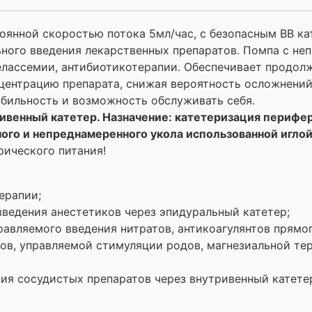
оянной скоростью потока 5мл/час, с безопасным ВВ ка
ьного введения лекарственных препаратов. Помпа с не
телассемии, антибиотикотерапии. Обеспечивает продо
нцентрацию препарата, снижая вероятность осложнений
обильность и возможность обслуживать себя.
ривенный катетер. Назначение: катетеризация перифе
ного и непреднамеренного укола использованной иглой
рического питания!
ерапии;
введения анестетиков через эпидуральный катетер;
авляемого введения нитратов, антикоагулянтов прямог
ов, управляемой стимуляции родов, магнезиальной тер
ния сосудистых препаратов через внутривенный катете